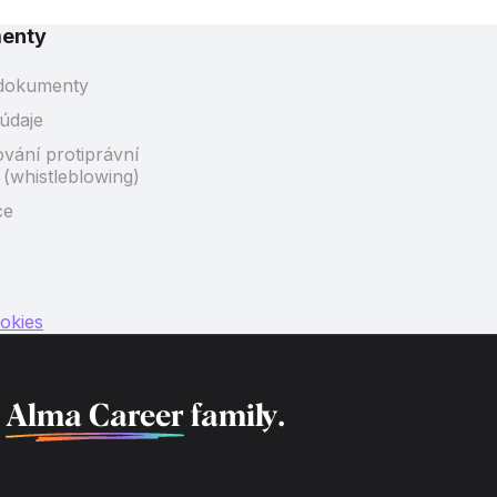
enty
 dokumenty
údaje
ání protiprávní
 (whistleblowing)
ce
okies
f
Alma Career
family.