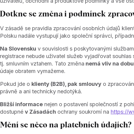
uživatelů, obchodní a produktové podmínky a vše osta
Dotkne se změna i podmínek zpraco
V zásadě se pravidla zpracování osobních údajů klien
Polsku nadále vystupují jako společní správci, případ
Na Slovensku
v souvislosti s poskytovanými služba
registrace nebude uživatel služeb vyjadřovat souhlas
tj. smluvním vztahem. Tato změna
nemá vliv na dobu
údaje obratem vymažeme.
Pokud jde o
klienty (B2B), pak
smlouvy
o zpracován
právně a ani technicky nedotýká.
Bližší informace
nejen o postavení společností z pohl
dostupné
v Zásadách
ochrany soukromí na
https://
Mění se něco na platebních údajích?