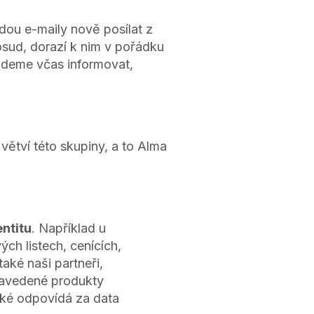
dou e-maily nově posílat z
osud, dorazí k nim v pořádku
udeme včas informovat,
ětví této skupiny, a to Alma
ntitu
. Například u
ch listech, cenících,
také naši partneři,
 zavedené produkty
aké odpovídá za data