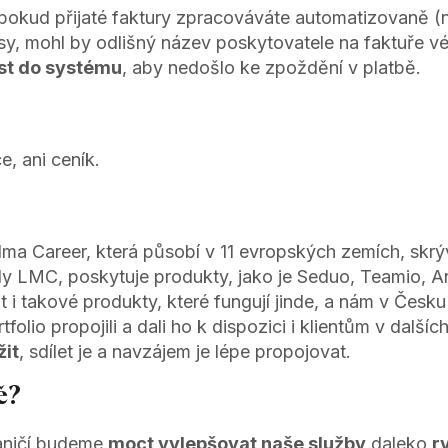
e pokud přijaté faktury zpracováváte automatizovaně 
y, mohl by odlišný název poskytovatele na faktuře vé
st do systému
, aby nedošlo ke zpoždění v platbě.
, ani ceník.
Alma Career, která působí v 11 evropských zemích, sk
edy LMC, poskytuje produkty, jako je Seduo, Teamio, A
 i takové produkty, které fungují jinde, a nám v Čes
olio propojili a dali ho k dispozici i klientům v další
žit
, sdílet je a navzájem je lépe propojovat.
ě?
raničí budeme
moct vylepšovat naše služby
daleko
r