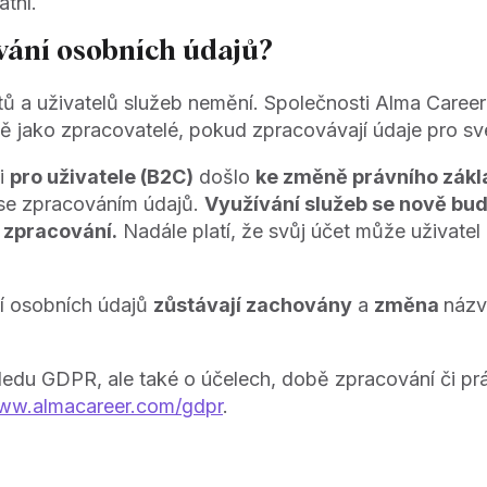
tní.
vání osobních údajů?
tů a uživatelů služeb nemění. Společnosti Alma Career
ně jako zpracovatelé, pokud zpracovávají údaje pro své
mi
pro uživatele (B2C)
došlo
ke změně právního zákl
 se zpracováním údajů.
Využívání služeb se nově bud
 zpracování.
Nadále platí, že svůj účet může uživatel 
í osobních údajů
zůstávají zachovány
a
změna
názv
edu GDPR, ale také o účelech, době zpracování či prá
www.almacareer.com/gdpr
.