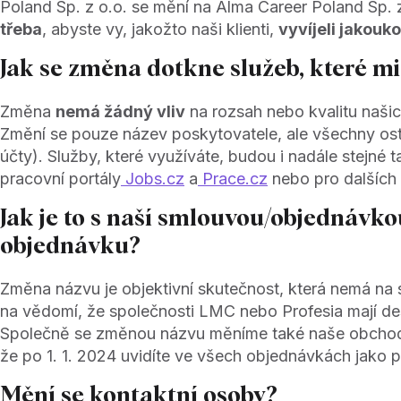
Poland Sp. z o.o.​ se mění na Alma Career Poland Sp.
třeba
, abyste vy, jakožto naši klienti,
vyvíjeli jakouko
Jak se změna dotkne služeb, které mi
Změna
nemá žádný vliv
na rozsah nebo kvalitu naši
Změní se pouze název poskytovatele, ale všechny ostat
účty). Služby, které využíváte, budou i nadále stejné 
pracovní portály
Jobs.cz
a
Prace.cz
nebo pro dalších
Jak je to s naší smlouvou/objednávk
objednávku?
Změna názvu je objektivní skutečnost, která nemá na 
na vědomí, že společnosti LMC nebo Profesia mají dese
Společně se změnou názvu měníme také naše obchodní 
že po 1. 1. 2024 uvidíte ve všech objednávkách jako 
Mění se kontaktní osoby?