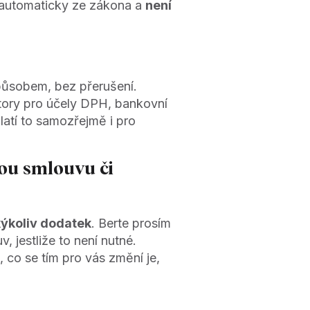
e automaticky ze zákona a
není
působem, bez přerušení.
kátory pro účely DPH, bankovní
Platí to samozřejmě i pro
ou smlouvu či
kýkoliv dodatek
. Berte prosím
 jestliže to není nutné.
co se tím pro vás změní je,