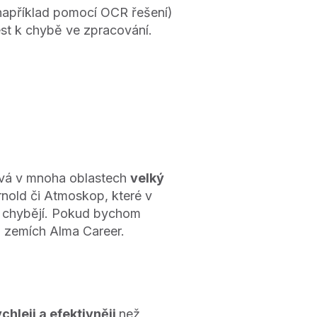
(například pomocí OCR řešení)
st k chybě ve zpracování.
rývá v mnoha oblastech
velký
rnold či Atmoskop, které v
ku chybějí. Pokud bychom
ch zemích Alma Career.
ychleji a efektivněji
než