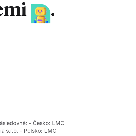
iemi
.
 následovně: - Česko: LMC
ia s.r.o. - Polsko: LMC