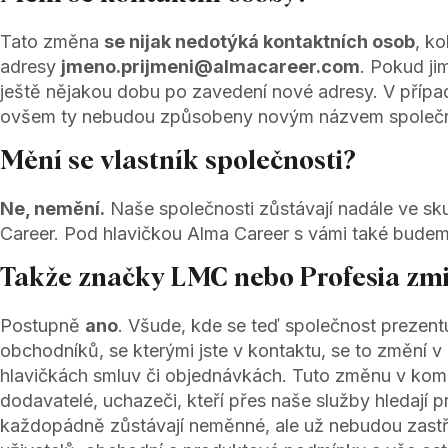
Tato změna
se nijak nedotýká kontaktních osob
, k
adresy
jmeno.prijmeni@almacareer.com
. Pokud ji
ještě nějakou dobu po zavedení nové adresy. V přípa
ovšem ty nebudou způsobeny novým názvem společn
Mění se vlastník společnosti?
Ne, nemění.
Naše společnosti zůstávají nadále ve sku
Career. Pod hlavičkou Alma Career s vámi také bude
Takže značky LMC nebo Profesia zmi
Postupně
ano
. Všude, kde se teď společnost prezent
obchodníků, se kterými jste v kontaktu, se to změní v 
hlavičkách smluv či objednávkách. Tuto změnu v komunik
dodavatelé, uchazeči, kteří přes naše služby hledají 
každopádně zůstávají neměnné, ale už nebudou zastř