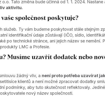
 z o.o.​ Tato změna bude účinná od 1. 1. 2024. Nastan
liv aktivitu.
 vaše společnost poskytuje?
ch služeb. Ty vám budeme poskytovat stále stejným z
ní identifikační údaje zůstávají (IČO, sídlo, identifi
také po technické stránce, ani jejich název se nemění. 
 produkty LMC a Profesie.
ou? Musíme uzavřít dodatek nebo nov
smlouvu žádný vliv, a
není proto potřeba uzavírat ja
titisíce klientů a není možné zpracovat dodatky smluv,
podmínky, aby tuto skutečnost reflektovaly. Jediné, 
poskytovatele nový název společnosti.