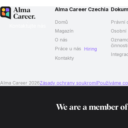
Alma Career Czechia
Dokum
Domů
Právní
Kontaktujte nás
Magazín
Osobní 
O nás
Oznamov
činnosti
Práce u nás
Hiring
Integra
Kontakty
Alma Career 2026
Zásady ochrany soukromí
Používáme co
We are a member o