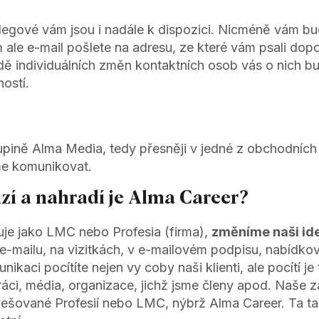
olegové vám jsou i nadále k dispozici. Nicméně vám bu
m ale e-mail pošlete na adresu, ze které vám psali dop
dě individuálních změn kontaktních osob vás o nich b
ostí.
pině Alma Media, tedy přesněji v jedné z obchodních v
me komunikovat.
zí a nahradí je Alma Career?
uje jako LMC nebo Profesia (firma),
změníme naši ide
e-mailu, na vizitkách, v e-mailovém podpisu, nabídkový
aci pocítíte nejen vy coby naši klienti, ale pocítí je 
práci, média, organizace, jichž jsme členy apod. Naše
ešované Profesií nebo LMC, nýbrž Alma Career. Ta t