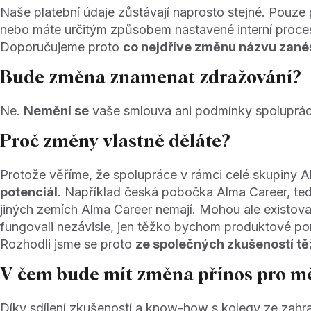
Naše platební údaje zůstávají naprosto stejné. Pouz
nebo máte určitým způsobem nastavené interní proces
Doporučujeme proto
co nejdříve změnu názvu zané
Bude změna znamenat zdražování?
Ne.
Nemění se
vaše smlouva ani podmínky spolupráce
Proč změny vlastně děláte?
Protože věříme, že spolupráce v rámci celé skupiny 
potenciál
. Například česká pobočka Alma Career, t
jiných zemích Alma Career nemají. Mohou ale existovat
fungovali nezávisle, jen těžko bychom produktové portf
Rozhodli jsme se proto
ze společných zkušeností tě
V čem bude mít změna přínos pro m
Díky sdílení zkušeností a know-how s kolegy ze zah