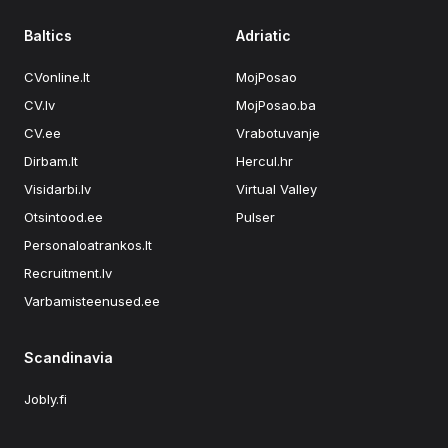
Baltics
Adriatic
CVonline.lt
MojPosao
CV.lv
MojPosao.ba
CV.ee
Vrabotuvanje
Dirbam.lt
Hercul.hr
Visidarbi.lv
Virtual Valley
Otsintood.ee
Pulser
Personaloatrankos.lt
Recruitment.lv
Varbamisteenused.ee
Scandinavia
Jobly.fi