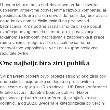
U ovom izboru mogu sudjelovati sve tvrtke sa svojim
uspješnim projektima posvećenima razvoju kompanije, ali i
pojedinaca. Dobra praksa dovodi do napretka, bez obzira
na to koliko nam se činila mala ili na prvi pogled
beznačajna. Kroz godine saznali smo da prakse poput
uvođenja novog modela mentoriranja, povezivanja s
lokalnom zajednicom, nagrađivanja zaposlenika ili kraće
radno vrijeme, mogu uvelike utjecati ne samo na
zadovoljstvo zaposlenika, već i na ukupne poslovne
rezultate tvrtke.
One najbolje bira žiri i publika
Svi prijavljeni projekti prvo prolaze stručno oko žirija dok
one najbolje imaju priliku se dodatno predstaviti na
najvećem okupljanju HR zajednice - HR Days konferenciji
te tako osvojiti i dodatne bodove publike. Nakon
glasovanja prisutnih na konferenciji, proglašavaju se
dobitnici, a od 2023. uvedena je kategorizacija po veličini: