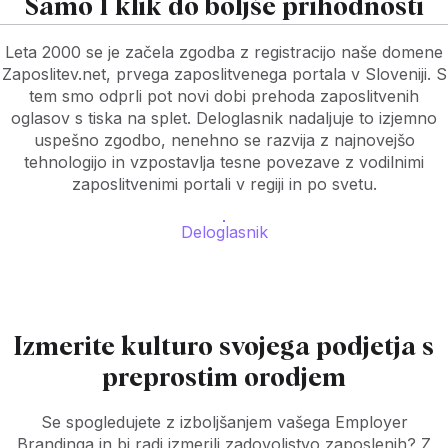
Samo 1 klik do boljše prihodnosti
Leta 2000 se je začela zgodba z registracijo naše domene
Zaposlitev.net, prvega zaposlitvenega portala v Sloveniji. S
tem smo odprli pot novi dobi prehoda zaposlitvenih
oglasov s tiska na splet. Deloglasnik nadaljuje to izjemno
uspešno zgodbo, nenehno se razvija z najnovejšo
tehnologijo in vzpostavlja tesne povezave z vodilnimi
zaposlitvenimi portali v regiji in po svetu.
Deloglasnik
Izmerite kulturo svojega podjetja s
preprostim orodjem
Se spogledujete z izboljšanjem vašega Employer
Brandinga in bi radi izmerili zadovoljstvo zaposlenih? Z