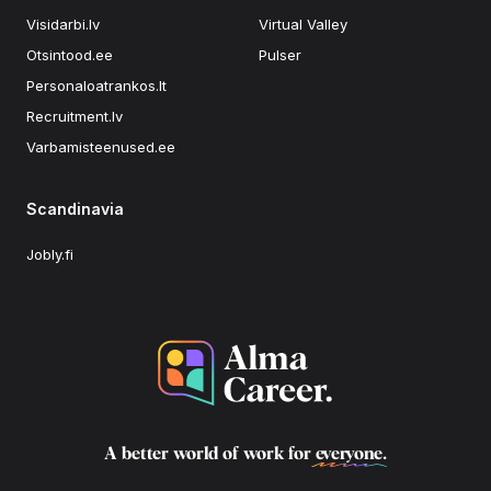
Visidarbi.lv
Virtual Valley
Otsintood.ee
Pulser
Personaloatrankos.lt
Recruitment.lv
Varbamisteenused.ee
Scandinavia
Jobly.fi
A better world of work for
everyone
.