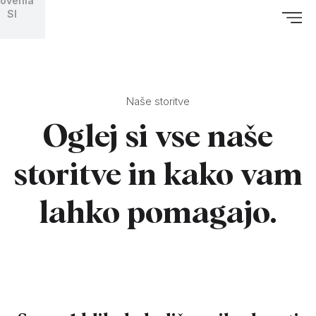
lovenia
SI
Naše storitve
Oglej si vse naše
storitve in kako vam
lahko pomagajo.