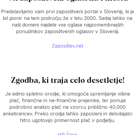
Predstavljamo vam prvi zaposlitveni portal v Sloveniji, ki je
bil pionir na tem področju že v letu 2000. Sedaj lahko na
naši domeni najdete vse oglase najpomembnejših
ponudnikov zaposlitvenih oglasov v Sloveniji.
Zaposlitev.net
Zgodba, ki traja celo desetletje!
Je edino spletno orodje, ki omogoča spremljanje višine
plač, finančne in ne-finančne prejemke, ter ponuja
podrobno analizo plač na vzorcu približno 40.000
anketirancev. Preko orodja lahko zaposleni in delodajalci
hitro ugotovijo primernost plač v podjetju.
HR Days