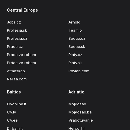
Central Europe
Jobs.cz
Arnold
Profesia.sk
Teamio
Profesia.cz
Seduo.cz
Prace.cz
Seduo.sk
Práca za rohom
Platy.cz
Práce za rohem
Platy.sk
Atmoskop
Paylab.com
Nelisa.com
Baltics
Adriatic
CVonline.lt
MojPosao
CV.lv
MojPosao.ba
CV.ee
Vrabotuvanje
Dirbam.lt
Hercul.hr