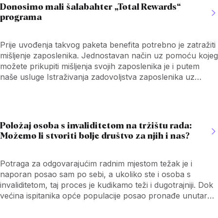
Donosimo mali šalabahter „Total Rewards“
programa
Prije uvođenja takvog paketa benefita potrebno je zatražiti
mišljenje zaposlenika. Jednostavan način uz pomoću kojeg
možete prikupiti mišljenja svojih zaposlenika je i putem
naše usluge Istraživanja zadovoljstva zaposlenika uz
pomoću kojeg ćete na pouzdan, brz i jednostavan način
saznati stupanj zadovoljstva i angažiranosti svojih
zaposlenika te glavne faktore motivacije.
Položaj osoba s invaliditetom na tržištu rada:
Možemo li stvoriti bolje društvo za njih i nas?
Potraga za odgovarajućim radnim mjestom težak je i
naporan posao sam po sebi, a ukoliko ste i osoba s
invaliditetom, taj proces je kudikamo teži i dugotrajniji. Dok
većina ispitanika opće populacije posao pronađe unutar
pola godine, istim uspjehom se može pohvaliti svega 30%
osoba s invaliditetom. Više od godinu dana posao je tražilo