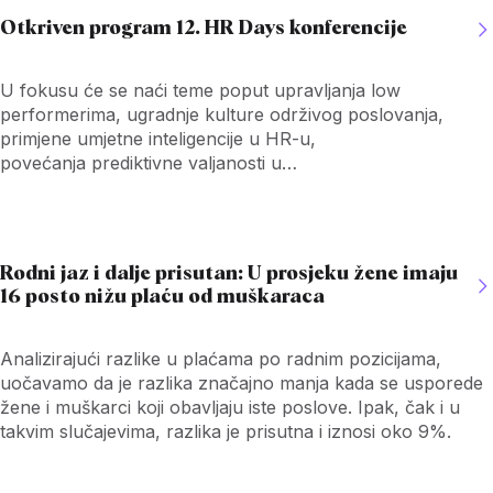
Otkriven program 12. HR Days konferencije
U fokusu će se naći teme poput upravljanja low
performerima, ugradnje kulture održivog poslovanja,
primjene umjetne inteligencije u HR-u,
povećanja prediktivne valjanosti u
regrutaciji, recruitment marketinga i
korištenja neuroznanosti u ljudskim potencijalima.
Rodni jaz i dalje prisutan: U prosjeku žene imaju
16 posto nižu plaću od muškaraca
Analizirajući razlike u plaćama po radnim pozicijama,
uočavamo da je razlika značajno manja kada se usporede
žene i muškarci koji obavljaju iste poslove. Ipak, čak i u
takvim slučajevima, razlika je prisutna i iznosi oko 9%.