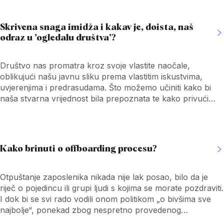
16% ispitanika opće populacije, te čak 54% osobe s
invaliditetom.
Skrivena snaga imidža i kakav je, doista, naš
odraz u ’ogledalu društva’?
Društvo nas promatra kroz svoje vlastite naočale,
oblikujući našu javnu sliku prema vlastitim iskustvima,
uvjerenjima i predrasudama. Što možemo učiniti kako bi
naša stvarna vrijednost bila prepoznata te kako privući
prave kandidate za posao i zadržati zadovoljne
zaposlenike? Prvi, ujedno ključan, korak prema
odgovorima je osvijestiti kako nas doživljavaju drugi.
Kako brinuti o offboarding procesu?
Otpuštanje zaposlenika nikada nije lak posao, bilo da je
riječ o pojedincu ili grupi ljudi s kojima se morate pozdraviti.
I dok bi se svi rado vodili onom politikom „o bivšima sve
najbolje“, ponekad zbog nespretno provedenog
offboarding procesa, rastanci ne završe u prijateljskim