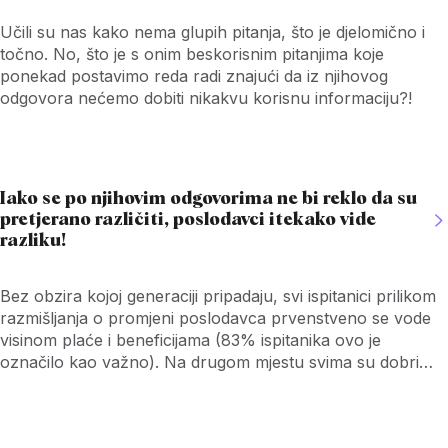
Učili su nas kako nema glupih pitanja, što je djelomično i
točno. No, što je s onim beskorisnim pitanjima koje
ponekad postavimo reda radi znajući da iz njihovog
odgovora nećemo dobiti nikakvu korisnu informaciju?!
Iako se po njihovim odgovorima ne bi reklo da su
pretjerano različiti, poslodavci itekako vide
razliku!
Bez obzira kojoj generaciji pripadaju, svi ispitanici prilikom
razmišljanja o promjeni poslodavca prvenstveno se vode
visinom plaće i beneficijama (83% ispitanika ovo je
označilo kao važno). Na drugom mjestu svima su dobri
kolege i međuljudski odnosi (60%), dok je na trećem
mjestu ravnoteža poslovnog i privatnog života (54%).