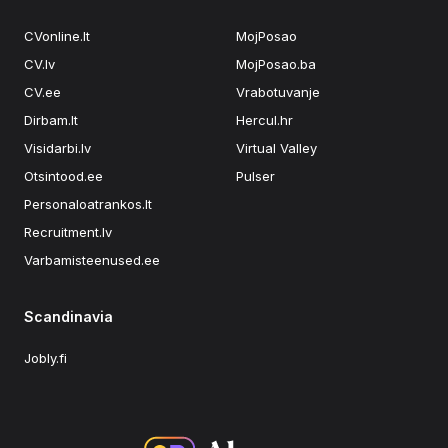
CVonline.lt
MojPosao
CV.lv
MojPosao.ba
CV.ee
Vrabotuvanje
Dirbam.lt
Hercul.hr
Visidarbi.lv
Virtual Valley
Otsintood.ee
Pulser
Personaloatrankos.lt
Recruitment.lv
Varbamisteenused.ee
Scandinavia
Jobly.fi