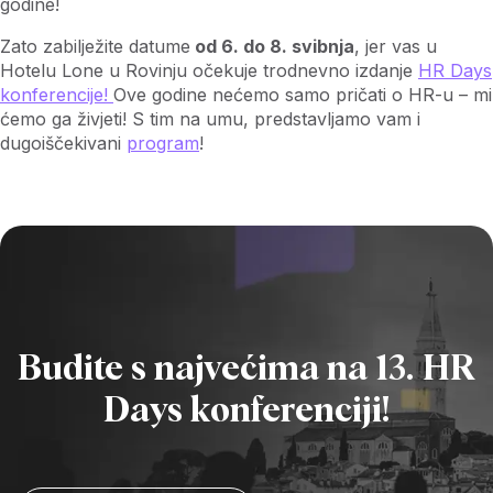
godine!
Zato zabilježite datume
od 6. do 8. svibnja
, jer vas u
Hotelu Lone u Rovinju očekuje trodnevno izdanje
HR Days
konferencije!
Ove godine nećemo samo pričati o HR-u – mi
ćemo ga živjeti! S tim na umu, predstavljamo vam i
dugoiščekivani
program
!
Budite s najvećima na 13. HR
Days konferenciji!