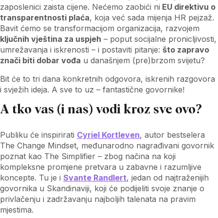
zaposlenici zaista cijene. Nećemo zaobići ni
EU direktivu o
transparentnosti plaća
, koja već sada mijenja HR pejzaž.
Bavit ćemo se transformacijom organizacija, razvojem
ključnih vještina za uspjeh
– poput socijalne pronicljivosti,
umrežavanja i iskrenosti – i postaviti pitanje:
što zapravo
znači biti dobar vođa
u današnjem (pre)brzom svijetu?
Bit će to tri dana konkretnih odgovora, iskrenih razgovora
i svježih ideja. A sve to uz – fantastične govornike!
A tko vas (i nas) vodi kroz sve ovo?
Publiku će inspirirati
Cyriel Kortleven
, autor bestselera
The Change Mindset, međunarodno nagrađivani govornik
poznat kao The Simplifier – zbog načina na koji
kompleksne promjene pretvara u zabavne i razumljive
koncepte. Tu je i
Svante Randlert
, jedan od najtraženijih
govornika u Skandinaviji, koji će podijeliti svoje znanje o
privlačenju i zadržavanju najboljih talenata na pravim
mjestima.