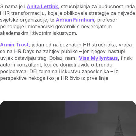
S nama je i
Anita Lettink,
stručnjakinja za budućnost rada
i HR transformaciju, koja je oblikovala strategije za najveće
svjetske organizacije, te
Adrian Furnham
, profesor
psihologije i motivacijski govornik s nevjerojatnim
akademskim i životnim iskustvom.
Armin Trost
,
jedan od najpoznatijih HR stručnjaka, vraća
se na HR Days na zahtjev publike – jer njegovi nastupi
uvijek ostavljaju trag. Dolazi nam i
Visa Myllyntaus
,
finski
autor i konzultant, koji će donijeti uvide o brendu
poslodavca, DEI temama i iskustvu zaposlenika – iz
perspektive nekoga tko je HR živio iz prve linije.