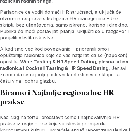
različitih radnih snaga.
Parlaonice će voditi domaći HR stručnjaci, a uključit će
otvorene rasprave s kolegama HR managerima – bez
skripti, bez uljepšavanja, samo iskreno, korisno i direktno.
Publika će moći postavljati pitanja, uključiti se u razgovor i
podijeliti vlastita iskustva.
A kad smo već kod povezivanja – pripremili smo i
opuštenije radionice koje će vas natjerati da se (napokon)
opustite:
Wine Tasting & HR Speed Dating, plesna latino
radionica i Cocktail Tasting & HR Speed Dating.
Jer svi
znamo da se najbolji poslovni kontakti često sklope uz
čašu vina i dobru glazbu.
Biramo i Najbolje regionalne HR
prakse
Kao šlag na tortu, predstavit ćemo i najinovativnije HR
prakse iz regije – one koje su istinski promijenile
korporativnu kulturu, povećale angažiranost zaposlenika i