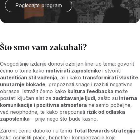
Pogledajte program
Što smo vam zakuhali?
Ovogodišnje izdanje donosi ozbiljan line-up tema: govorit
ćemo o tome kako
motivirati zaposlenike
i stvoriti
autentičan stil vođenja
, ali i kako
transformirati vlastite
unutarnje blokade
, prepoznati snage i razbiti negativne
obrasce. Istražit ćemo kako
kultura feedbacka
može
postati ključan alat za
zadržavanje ljudi,
zašto su
interna
komunikacija i pozitivna atmosfera
ne samo poželjne,
već neophodne, te kako prepoznati
rizik od odlaska
zaposlenika
– prije nego što bude kasno.
Zaronit ćemo duboko i u temu
Total Rewards strategija –
kako osmisliti plaće, benefite i kompenzacije koje