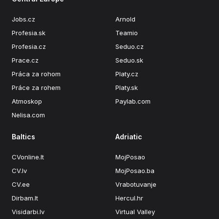
Jobs.cz
Arnold
Profesia.sk
Teamio
Profesia.cz
Seduo.cz
Prace.cz
Seduo.sk
Práca za rohom
Platy.cz
Práce za rohem
Platy.sk
Atmoskop
Paylab.com
Nelisa.com
Baltics
Adriatic
CVonline.lt
MojPosao
CV.lv
MojPosao.ba
CV.ee
Vrabotuvanje
Dirbam.lt
Hercul.hr
Visidarbi.lv
Virtual Valley