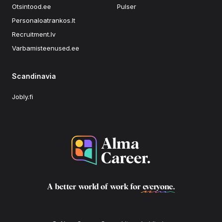
Otsintood.ee
Pulser
Personaloatrankos.lt
Recruitment.lv
Varbamisteenused.ee
Scandinavia
Jobly.fi
A better world of work for
everyone
.