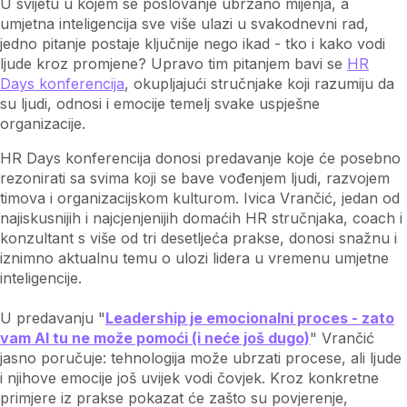
U svijetu u kojem se poslovanje ubrzano mijenja, a
umjetna inteligencija sve više ulazi u svakodnevni rad,
jedno pitanje postaje ključnije nego ikad - tko i kako vodi
ljude kroz promjene? Upravo tim pitanjem bavi se
HR
Days konferencija
, okupljajući stručnjake koji razumiju da
su ljudi, odnosi i emocije temelj svake uspješne
organizacije.
HR Days konferencija donosi predavanje koje će posebno
rezonirati sa svima koji se bave vođenjem ljudi, razvojem
timova i organizacijskom kulturom. Ivica Vrančić, jedan od
najiskusnijih i najcjenjenijih domaćih HR stručnjaka, coach i
konzultant s više od tri desetljeća prakse, donosi snažnu i
iznimno aktualnu temu o ulozi lidera u vremenu umjetne
inteligencije.
U predavanju "
Leadership je emocionalni proces - zato
vam AI tu ne može pomoći (i neće još dugo)
" Vrančić
jasno poručuje: tehnologija može ubrzati procese, ali ljude
i njihove emocije još uvijek vodi čovjek. Kroz konkretne
primjere iz prakse pokazat će zašto su povjerenje,