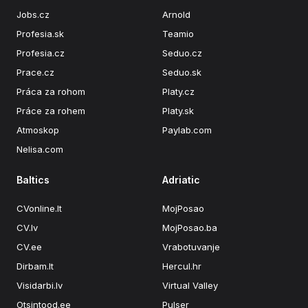
Jobs.cz
Arnold
Profesia.sk
Teamio
Profesia.cz
Seduo.cz
Prace.cz
Seduo.sk
Práca za rohom
Platy.cz
Práce za rohem
Platy.sk
Atmoskop
Paylab.com
Nelisa.com
Baltics
Adriatic
CVonline.lt
MojPosao
CV.lv
MojPosao.ba
CV.ee
Vrabotuvanje
Dirbam.lt
Hercul.hr
Visidarbi.lv
Virtual Valley
Otsintood.ee
Pulser