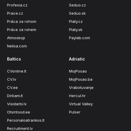
Profesia.cz
Seduo.cz
Prace.cz
Seduo.sk
Práca za rohom
Platy.cz
Práce za rohem
Platy.sk
Atmoskop
Paylab.com
Nelisa.com
Baltics
Adriatic
CVonline.lt
MojPosao
CV.lv
MojPosao.ba
CV.ee
Vrabotuvanje
Dirbam.lt
Hercul.hr
Visidarbi.lv
Virtual Valley
Otsintood.ee
Pulser
Personaloatrankos.lt
Recruitment.lv