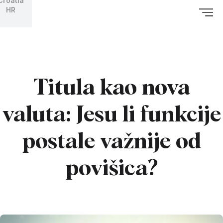
Croatia
HR
Titula kao nova
valuta: Jesu li funkcije
postale važnije od
povišica?