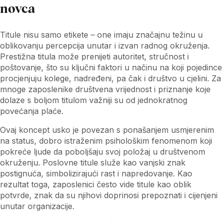
novca
Titule nisu samo etikete – one imaju značajnu težinu u
oblikovanju percepcija unutar i izvan radnog okruženja.
Prestižna titula može prenijeti autoritet, stručnost i
poštovanje, što su ključni faktori u načinu na koji pojedince
procjenjuju kolege, nadređeni, pa čak i društvo u cjelini. Za
mnoge zaposlenike društvena vrijednost i priznanje koje
dolaze s boljom titulom važniji su od jednokratnog
povećanja plaće.
Ovaj koncept usko je povezan s ponašanjem usmjerenim
na status, dobro istraženim psihološkim fenomenom koji
pokreće ljude da poboljšaju svoj položaj u društvenom
okruženju. Poslovne titule služe kao vanjski znak
postignuća, simbolizirajući rast i napredovanje. Kao
rezultat toga, zaposlenici često vide titule kao oblik
potvrde, znak da su njihovi doprinosi prepoznati i cijenjeni
unutar organizacije.