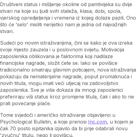
Društveni status i mišljenje okoline od pamtivijeka su dvije
stvari na koje su ljudi svih staleža, klasa, dobi, spola,
vjerskog opredjeljenja i vremena iz kojeg dolaze pazili. Ono
što će 'selo' misliti nerijetko nam je jedna od najvažnijih
stvari.
Sudeći po novim istraživanjima, čini se kako je ova izreka
svoje mjesto zauzela i u poslovnom svijetu. Motivacija
zaposlenika oblikovana je faktorima koji nadilaze
financijske nagrade, složit ćete se. Iako se povišice
tradicionalno smatraju glavnim poticajem, nova istraživanja
pokazuju da nematerijalne nagrade, poput promaknuća i
novih titula, mogu imati veći utjecaj na zadovoljstvo
zaposlenika. Sve je više dokaza da mnogi zaposlenici
preferiraju viši status kroz promjene titula, čak i ako to ne
prati povećanje plaće.
Tome svjedoči i američko istraživanje objavljeno u
Psychological Bulletin, a koje prenosi
Inc.com
, u kojem je
čak 70 posto ispitanika izjavilo da bi prije odabrali novu
'zvučnu' titulu, nego li povišicu.