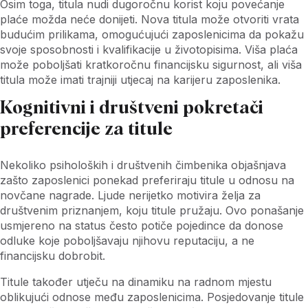
Osim toga, titula nudi dugoročnu korist koju povećanje
plaće možda neće donijeti. Nova titula može otvoriti vrata
budućim prilikama, omogućujući zaposlenicima da pokažu
svoje sposobnosti i kvalifikacije u životopisima. Viša plaća
može poboljšati kratkoročnu financijsku sigurnost, ali viša
titula može imati trajniji utjecaj na karijeru zaposlenika.
Kognitivni i društveni pokretači
preferencije za titule
Nekoliko psiholoških i društvenih čimbenika objašnjava
zašto zaposlenici ponekad preferiraju titule u odnosu na
novčane nagrade. Ljude nerijetko motivira želja za
društvenim priznanjem, koju titule pružaju. Ovo ponašanje
usmjereno na status često potiče pojedince da donose
odluke koje poboljšavaju njihovu reputaciju, a ne
financijsku dobrobit.
Titule također utječu na dinamiku na radnom mjestu
oblikujući odnose među zaposlenicima. Posjedovanje titule