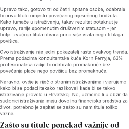
Upravo tako, gotovo tri od četiri ispitane osobe, odabrale
bi novu titulu umjesto povećanog mjesečnog budžeta.
Kako tumače u istraživanju, takav rezultat potaknut je
upravo, ranije spomenutim društvenim statusom - jer
bolja, zvučnija titula otvara puno više vrata nego li blaga
povišica.
Ovo istraživanje nije jedini pokazatelj rasta ovakvog trenda.
Prema podacima konzultantske kuće Korn Ferryja, 63%
profesionalaca radije bi odabralo promaknuće bez
povećanja plaće nego povišicu bez promaknuća.
Naravno, ovdje je riječ o stranim istraživanjima i vjerujemo
kako bi se podaci itekako razlikovali kada bi se takvo
istraživanje provelo u Hrvatskoj. No, uzmemo li u obzir da
sudionici istraživanja imaju dovoljna financijska sredstva za
život, potrebno je zapitati se zašto su nam titule toliko
važne.
Zašto su titule ponekad važnije od