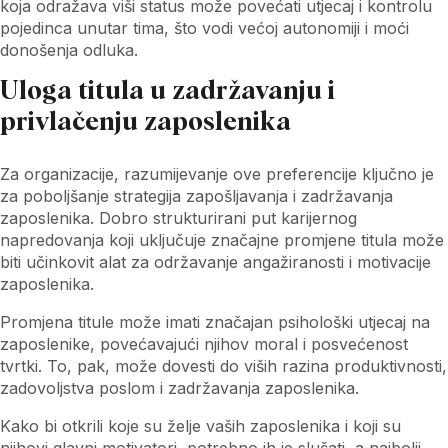
koja odražava viši status može povećati utjecaj i kontrolu
pojedinca unutar tima, što vodi većoj autonomiji i moći
donošenja odluka.
Uloga titula u zadržavanju i
privlačenju zaposlenika
Za organizacije, razumijevanje ove preferencije ključno je
za poboljšanje strategija zapošljavanja i zadržavanja
zaposlenika. Dobro strukturirani put karijernog
napredovanja koji uključuje značajne promjene titula može
biti učinkovit alat za održavanje angažiranosti i motivacije
zaposlenika.
Promjena titule može imati značajan psihološki utjecaj na
zaposlenike, povećavajući njihov moral i posvećenost
tvrtki. To, pak, može dovesti do viših razina produktivnosti,
zadovoljstva poslom i zadržavanja zaposlenika.
Kako bi otkrili koje su želje vaših zaposlenika i koji su
njihovi glavni motivatori, potrebno ih je slušati, a najbolji