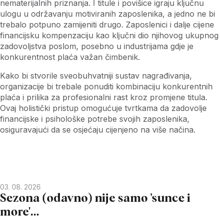
nematerijalnih priznanja. I titule i povišice igraju ključnu
ulogu u održavanju motiviranih zaposlenika, a jedno ne bi
trebalo potpuno zamijeniti drugo. Zaposlenici i dalje cijene
financijsku kompenzaciju kao ključni dio njihovog ukupnog
zadovoljstva poslom, posebno u industrijama gdje je
konkurentnost plaća važan čimbenik.
Kako bi stvorile sveobuhvatniji sustav nagrađivanja,
organizacije bi trebale ponuditi kombinaciju konkurentnih
plaća i prilika za profesionalni rast kroz promjene titula.
Ovaj holistički pristup omogućuje tvrtkama da zadovolje
financijske i psihološke potrebe svojih zaposlenika,
osiguravajući da se osjećaju cijenjeno na više načina.
03. 08. 2026
Sezona (odavno) nije samo 'sunce i
more'...