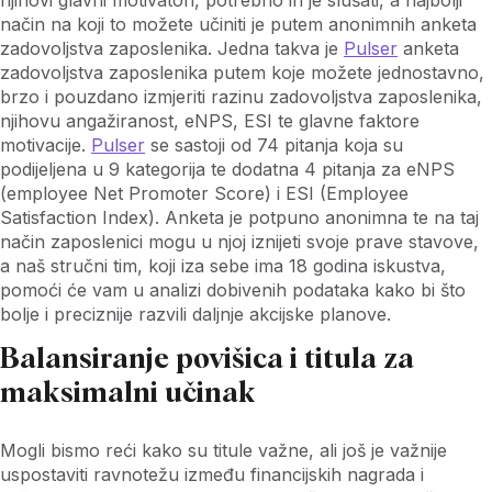
način na koji to možete učiniti je putem anonimnih anketa
zadovoljstva zaposlenika. Jedna takva je
Pulser
anketa
zadovoljstva zaposlenika putem koje možete jednostavno,
brzo i pouzdano izmjeriti razinu zadovoljstva zaposlenika,
njihovu angažiranost, eNPS, ESI te glavne faktore
motivacije.
Pulser
se sastoji od 74 pitanja koja su
podijeljena u 9 kategorija te dodatna 4 pitanja za eNPS
(employee Net Promoter Score) i ESI (Employee
Satisfaction Index). Anketa je potpuno anonimna te na taj
način zaposlenici mogu u njoj iznijeti svoje prave stavove,
a naš stručni tim, koji iza sebe ima 18 godina iskustva,
pomoći će vam u analizi dobivenih podataka kako bi što
bolje i preciznije razvili daljnje akcijske planove.
Balansiranje povišica i titula za
maksimalni učinak
Mogli bismo reći kako su titule važne, ali još je važnije
uspostaviti ravnotežu između financijskih nagrada i