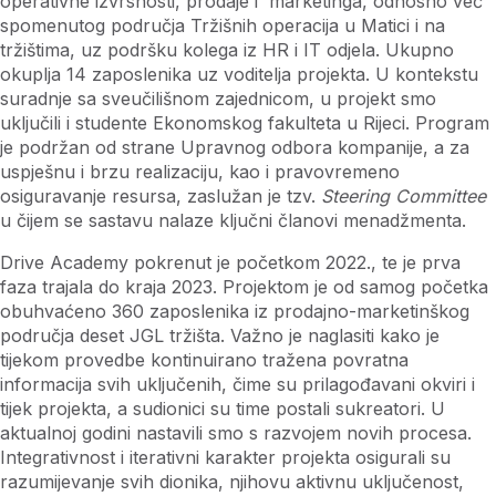
operativne izvrsnosti, prodaje i marketinga, odnosno već
spomenutog područja Tržišnih operacija u Matici i na
tržištima, uz podršku kolega iz HR i IT odjela. Ukupno
okuplja 14 zaposlenika uz voditelja projekta. U kontekstu
suradnje sa sveučilišnom zajednicom, u projekt smo
uključili i studente Ekonomskog fakulteta u Rijeci. Program
je podržan od strane Upravnog odbora kompanije, a za
uspješnu i brzu realizaciju, kao i pravovremeno
osiguravanje resursa, zaslužan je tzv.
Steering Committee
u čijem se sastavu nalaze ključni članovi menadžmenta.
Drive Academy pokrenut je početkom 2022., te je prva
faza trajala do kraja 2023. Projektom je od samog početka
obuhvaćeno 360 zaposlenika iz prodajno-marketinškog
područja deset JGL tržišta. Važno je naglasiti kako je
tijekom provedbe kontinuirano tražena povratna
informacija svih uključenih, čime su prilagođavani okviri i
tijek projekta, a sudionici su time postali sukreatori. U
aktualnoj godini nastavili smo s razvojem novih procesa.
Integrativnost i iterativni karakter projekta osigurali su
razumijevanje svih dionika, njihovu aktivnu uključenost,