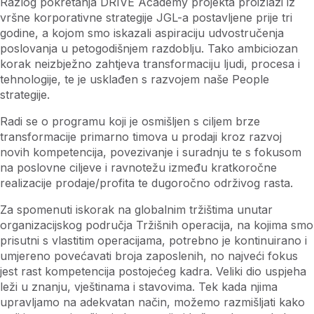
Razlog pokretanja DRIVE Academy projekta proizlazi iz
vršne korporativne strategije JGL-a postavljene prije tri
godine, a kojom smo iskazali aspiraciju udvostručenja
poslovanja u petogodišnjem razdoblju. Tako ambiciozan
korak neizbježno zahtjeva transformaciju ljudi, procesa i
tehnologije, te je usklađen s razvojem naše People
strategije.
Radi se o programu koji je osmišljen s ciljem brze
transformacije primarno timova u prodaji kroz razvoj
novih kompetencija, povezivanje i suradnju te s fokusom
na poslovne ciljeve i ravnotežu između kratkoročne
realizacije prodaje/profita te dugoročno održivog rasta.
Za spomenuti iskorak na globalnim tržištima unutar
organizacijskog područja Tržišnih operacija, na kojima smo
prisutni s vlastitim operacijama, potrebno je kontinuirano i
umjereno povećavati broja zaposlenih, no najveći fokus
jest rast kompetencija postojećeg kadra. Veliki dio uspjeha
leži u znanju, vještinama i stavovima. Tek kada njima
upravljamo na adekvatan način, možemo razmišljati kako