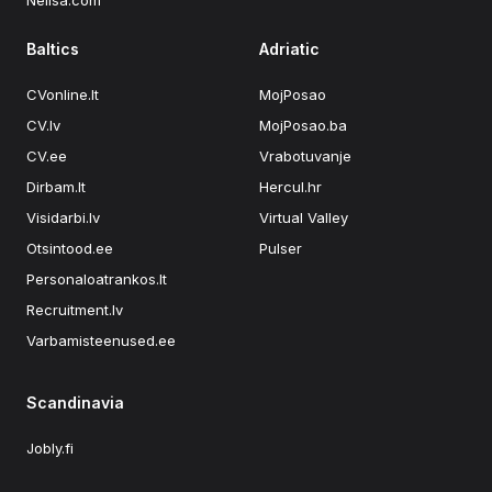
Nelisa.com
Baltics
Adriatic
CVonline.lt
MojPosao
CV.lv
MojPosao.ba
CV.ee
Vrabotuvanje
Dirbam.lt
Hercul.hr
Visidarbi.lv
Virtual Valley
Otsintood.ee
Pulser
Personaloatrankos.lt
Recruitment.lv
Varbamisteenused.ee
Scandinavia
Jobly.fi