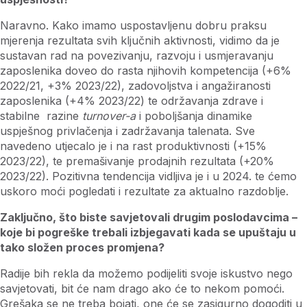
Naravno. Kako imamo uspostavljenu dobru praksu
mjerenja rezultata svih ključnih aktivnosti, vidimo da je
sustavan rad na povezivanju, razvoju i usmjeravanju
zaposlenika doveo do rasta njihovih kompetencija (+6%
2022/21, +3% 2023/22), zadovoljstva i angažiranosti
zaposlenika (+4% 2023/22) te održavanja zdrave i
stabilne razine
turnover-a
i poboljšanja dinamike
uspješnog privlačenja i zadržavanja talenata. Sve
navedeno utjecalo je i na rast produktivnosti (+15%
2023/22), te premašivanje prodajnih rezultata (+20%
2023/22). Pozitivna tendencija vidljiva je i u 2024. te ćemo
uskoro moći pogledati i rezultate za aktualno razdoblje.
Zaključno, što biste savjetovali drugim poslodavcima –
koje bi pogreške trebali izbjegavati kada se upuštaju u
tako složen proces promjena?
Radije bih rekla da možemo podijeliti svoje iskustvo nego
savjetovati, bit će nam drago ako će to nekom pomoći.
Grešaka se ne treba bojati, one će se zasigurno dogoditi u