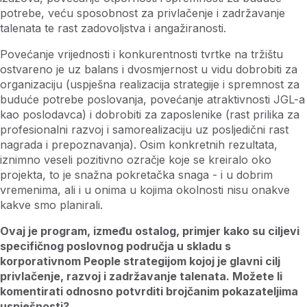
potrebe, veću sposobnost za privlačenje i zadržavanje
talenata te rast zadovoljstva i angažiranosti.
Povećanje vrijednosti i konkurentnosti tvrtke na tržištu
ostvareno je uz balans i dvosmjernost u vidu dobrobiti za
organizaciju (uspješna realizacija strategije i spremnost za
buduće potrebe poslovanja, povećanje atraktivnosti JGL-a
kao poslodavca) i dobrobiti za zaposlenike (rast prilika za
profesionalni razvoj i samorealizaciju uz posljedični rast
nagrada i prepoznavanja). Osim konkretnih rezultata,
iznimno veseli pozitivno ozračje koje se kreiralo oko
projekta, to je snažna pokretačka snaga - i u dobrim
vremenima, ali i u onima u kojima okolnosti nisu onakve
kakve smo planirali.
Ovaj je program, između ostalog, primjer kako su ciljevi
specifičnog poslovnog područja u skladu s
korporativnom People strategijom kojoj je glavni cilj
privlačenje, razvoj i zadržavanje talenata. Možete li
komentirati odnosno potvrditi brojčanim pokazateljima
uspješnosti?