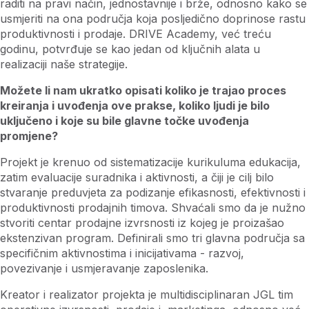
raditi na pravi način, jednostavnije i brže, odnosno kako se
usmjeriti na ona područja koja posljedično doprinose rastu
produktivnosti i prodaje. DRIVE Academy, već treću
godinu, potvrđuje se kao jedan od ključnih alata u
realizaciji naše strategije.
Možete li nam ukratko opisati koliko je trajao proces
kreiranja i uvođenja ove prakse, koliko ljudi je bilo
uključeno i koje su bile glavne točke uvođenja
promjene?
Projekt je krenuo od sistematizacije kurikuluma edukacija,
zatim evaluacije suradnika i aktivnosti, a čiji je cilj bilo
stvaranje preduvjeta za podizanje efikasnosti, efektivnosti i
produktivnosti prodajnih timova. Shvaćali smo da je nužno
stvoriti centar prodajne izvrsnosti iz kojeg je proizašao
ekstenzivan program. Definirali smo tri glavna područja sa
specifičnim aktivnostima i inicijativama - razvoj,
povezivanje i usmjeravanje zaposlenika.
Kreator i realizator projekta je multidisciplinaran JGL tim