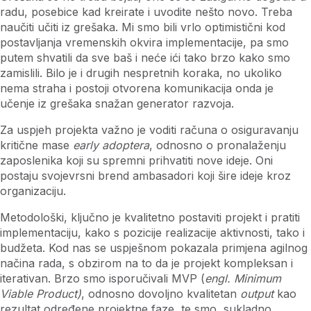
radu, posebice kad kreirate i uvodite nešto novo. Treba
naučiti učiti iz grešaka. Mi smo bili vrlo optimistični kod
postavljanja vremenskih okvira implementacije, pa smo
putem shvatili da sve baš i neće ići tako brzo kako smo
zamislili. Bilo je i drugih nespretnih koraka, no ukoliko
nema straha i postoji otvorena komunikacija onda je
učenje iz grešaka snažan generator razvoja.
Za uspjeh projekta važno je voditi računa o osiguravanju
kritične mase
early adoptera
, odnosno o pronalaženju
zaposlenika koji su spremni prihvatiti nove ideje. Oni
postaju svojevrsni brend ambasadori koji šire ideje kroz
organizaciju.
Metodološki, ključno je kvalitetno postaviti projekt i pratiti
implementaciju, kako s pozicije realizacije aktivnosti, tako i
budžeta. Kod nas se uspješnom pokazala primjena agilnog
načina rada, s obzirom na to da je projekt kompleksan i
iterativan. Brzo smo isporučivali MVP (
engl. Minimum
Viable Product)
, odnosno dovoljno kvalitetan
output
kao
rezultat određene projektne faze, te smo, sukladno