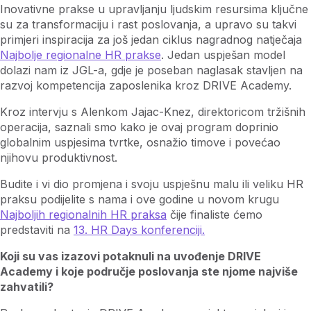
Inovativne prakse u upravljanju ljudskim resursima ključne
su za transformaciju i rast poslovanja, a upravo su takvi
primjeri inspiracija za još jedan ciklus nagradnog natječaja
Najbolje regionalne HR prakse
. Jedan uspješan model
dolazi nam iz JGL-a, gdje je poseban naglasak stavljen na
razvoj kompetencija zaposlenika kroz DRIVE Academy.
Kroz intervju s Alenkom Jajac-Knez, direktoricom tržišnih
operacija, saznali smo kako je ovaj program doprinio
globalnim uspjesima tvrtke, osnažio timove i povećao
njihovu produktivnost.
Budite i vi dio promjena i svoju uspješnu malu ili veliku HR
praksu podijelite s nama i ove godine u novom krugu
Najboljih regionalnih HR praksa
čije finaliste ćemo
predstaviti na
13. HR Days konferenciji.
Koji su vas izazovi potaknuli na uvođenje DRIVE
Academy i koje područje poslovanja ste njome najviše
zahvatili?