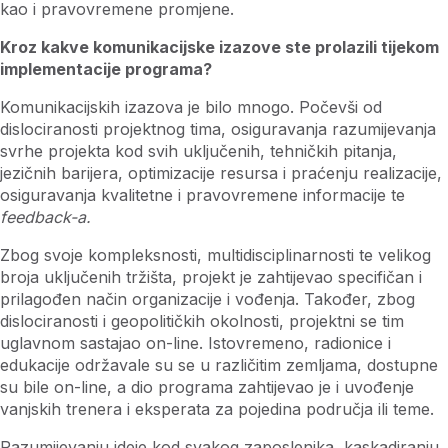
kao i pravovremene promjene.
Kroz kakve komunikacijske izazove ste prolazili tijekom
implementacije programa?
Komunikacijskih izazova je bilo mnogo. Počevši od
dislociranosti projektnog tima, osiguravanja razumijevanja
svrhe projekta kod svih uključenih, tehničkih pitanja,
jezičnih barijera, optimizacije resursa i praćenju realizacije,
osiguravanja kvalitetne i pravovremene informacije te
feedback-a.
Zbog svoje kompleksnosti, multidisciplinarnosti te velikog
broja uključenih tržišta, projekt je zahtijevao specifičan i
prilagođen način organizacije i vođenja. Također, zbog
dislociranosti i geopolitičkih okolnosti, projektni se tim
uglavnom sastajao on-line. Istovremeno, radionice i
edukacije održavale su se u različitim zemljama, dostupne
su bile on-line, a dio programa zahtijevao je i uvođenje
vanjskih trenera i eksperata za pojedina područja ili teme.
Razumijevanju ideje kod svakog zaposlenika, kaskadiranju