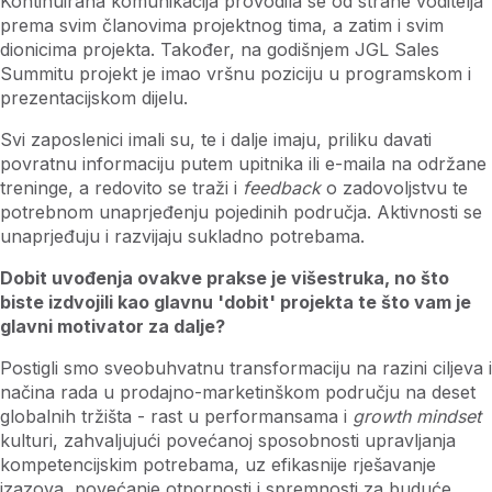
Kontinuirana komunikacija provodila se od strane voditelja
prema svim članovima projektnog tima, a zatim i svim
dionicima projekta. Također, na godišnjem JGL Sales
Summitu projekt je imao vršnu poziciju u programskom i
prezentacijskom dijelu.
Svi zaposlenici imali su, te i dalje imaju, priliku davati
povratnu informaciju putem upitnika ili e-maila na održane
treninge, a redovito se traži i
feedback
o zadovoljstvu te
potrebnom unaprjeđenju pojedinih područja. Aktivnosti se
unaprjeđuju i razvijaju sukladno potrebama.
Dobit uvođenja ovakve prakse je višestruka, no što
biste izdvojili kao glavnu 'dobit' projekta te što vam je
glavni motivator za dalje?
Postigli smo sveobuhvatnu transformaciju na razini ciljeva i
načina rada u prodajno-marketinškom području na deset
globalnih tržišta - rast u performansama i
growth mindset
kulturi, zahvaljujući povećanoj sposobnosti upravljanja
kompetencijskim potrebama, uz efikasnije rješavanje
izazova, povećanje otpornosti i spremnosti za buduće