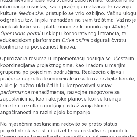
informacija u sustav, kao i praćenju realizacije te razvoju
kulture
feedbacka
, pristupilo se vrlo ozbiljno. Važnu ulogu
odigrali su tzv. linijski menadžeri na svim tržištima. Važno je
naglasiti kako smo platformom za komunikaciju
Market
Operations portal
u sklopu korporativnog Intraneta, te
edukacijskom platformom
Drive online
osigurali čvrstu i
kontinuiranu povezanost timova.
Optimizacija resursa u implementaciji postigla se učestalim
koordinacijama projektnog tima, kao i radom u manjim
grupama po pojedinim područjima. Realizacija ciljeva i
praćenje napretka komunicirali su se kroz različite kanale,
a bilo je nužno uključiti ih i u korporativni sustav
performance
menadžmenta, razvojne razgovore sa
zaposlenicima, kao i akcijske planove koji se kreiraju
temeljem rezultata godišnjeg istraživanja klime i
angažiranosti na razini cijele kompanije.
Na mjesečnim sastancima redovito se pratio status
projektnih aktivnosti i budžet te su usklađivani prioriteti.