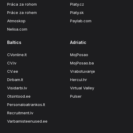
Práca za rohom
Platy.cz
Práce za rohem
Platy.sk
Atmoskop
Paylab.com
Nelisa.com
Baltics
Adriatic
CVonline.lt
MojPosao
CV.lv
MojPosao.ba
CV.ee
Vrabotuvanje
Dirbam.lt
Hercul.hr
Visidarbi.lv
Virtual Valley
Otsintood.ee
Pulser
Personaloatrankos.lt
Recruitment.lv
Varbamisteenused.ee