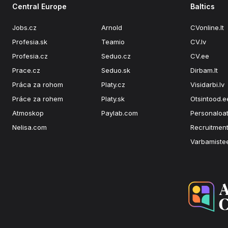
Central Europe
Baltics
Jobs.cz
Arnold
CVonline.lt
Profesia.sk
Teamio
CV.lv
Profesia.cz
Seduo.cz
CV.ee
Prace.cz
Seduo.sk
Dirbam.lt
Práca za rohom
Platy.cz
Visidarbi.lv
Práce za rohem
Platy.sk
Otsintood.e
Atmoskop
Paylab.com
Personaloat
Nelisa.com
Recruitment
Varbamiste