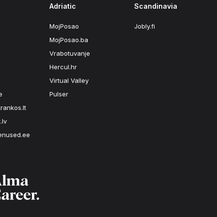
Adriatic
Scandinavia
MojPosao
Jobly.fi
MojPosao.ba
Vrabotuvanje
Hercul.hr
Virtual Valley
e
Pulser
rankos.lt
.lv
enused.ee