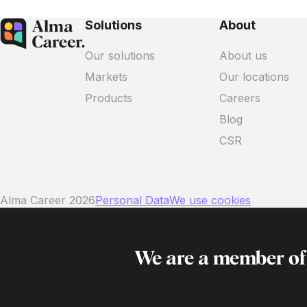
Solutions
About
Our solutions
About us
Markets
Our locations
Products
Careers
Blog
CSR
Alma Career 2026
Personal Data
We use cookies
We are a member o